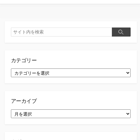
検
検
索
索
カテゴリー
カ
テ
ゴ
リ
ー
アーカイブ
ア
ー
カ
イ
ブ