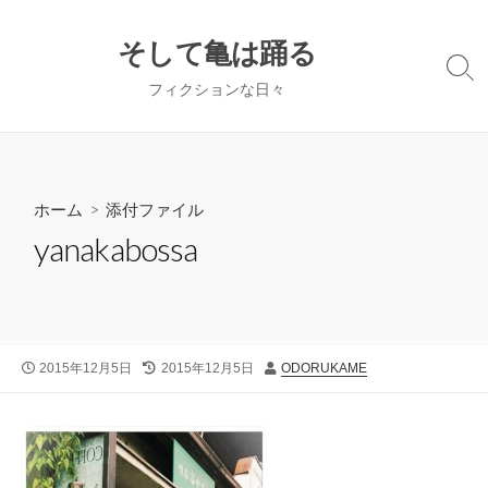
コ
ン
そして亀は踊る
テ
検
フィクションな日々
ン
索
切
ツ
り
へ
替
ス
え
キ
ホーム
> 添付ファイル
ッ
yanakabossa
プ
公
最
投
2015年12月5日
2015年12月5日
ODORUKAME
開
終
稿
日
更
者
新
日