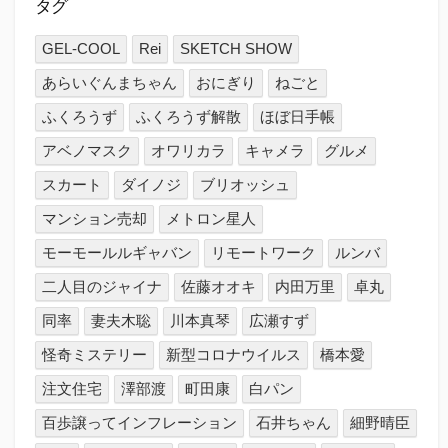
タグ
GEL-COOL
Rei
SKETCH SHOW
あらいぐんまちゃん
おにぎり
ねごと
ふくろうず
ふくろうず解散
ほぼ日手帳
アベノマスク
オワリカラ
キャメラ
グルメ
スカート
ダイノジ
ブリオッシュ
マンション売却
メトロン星人
モーモールルギャバン
リモートワーク
ルンバ
二人目のジャイナ
佐藤オオキ
内田万里
卓丸
同率
妻夫木聡
川本真琴
広瀬すず
怪奇ミステリー
新型コロナウイルス
橋本愛
注文住宅
澤部渡
町田康
白パン
百歩譲ってインフレーション
石井ちゃん
細野晴臣