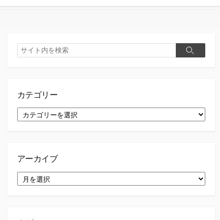
検
検
索
索
カテゴリー
カ
テ
ゴ
リ
ー
アーカイブ
ア
ー
カ
イ
ブ