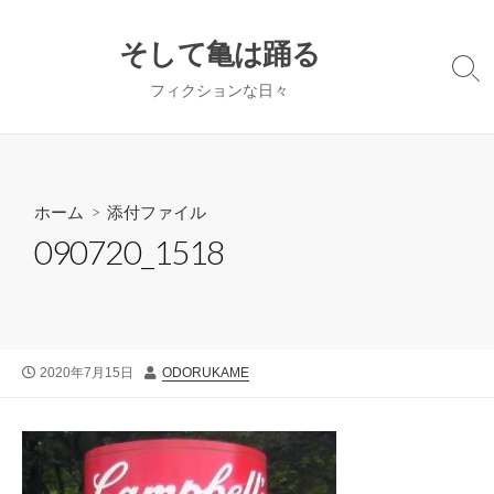
コ
ン
そして亀は踊る
テ
検
フィクションな日々
ン
索
切
ツ
り
へ
替
ス
え
キ
ホーム
> 添付ファイル
ッ
090720_1518
プ
公
投
2020年7月15日
ODORUKAME
開
稿
日
者