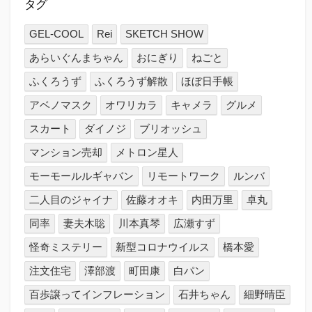
タグ
GEL-COOL
Rei
SKETCH SHOW
あらいぐんまちゃん
おにぎり
ねごと
ふくろうず
ふくろうず解散
ほぼ日手帳
アベノマスク
オワリカラ
キャメラ
グルメ
スカート
ダイノジ
ブリオッシュ
マンション売却
メトロン星人
モーモールルギャバン
リモートワーク
ルンバ
二人目のジャイナ
佐藤オオキ
内田万里
卓丸
同率
妻夫木聡
川本真琴
広瀬すず
怪奇ミステリー
新型コロナウイルス
橋本愛
注文住宅
澤部渡
町田康
白パン
百歩譲ってインフレーション
石井ちゃん
細野晴臣