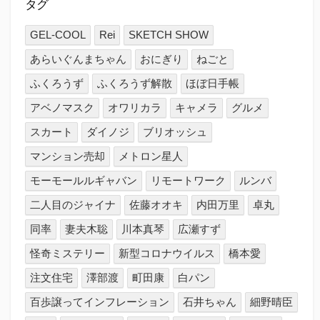
タグ
GEL-COOL
Rei
SKETCH SHOW
あらいぐんまちゃん
おにぎり
ねごと
ふくろうず
ふくろうず解散
ほぼ日手帳
アベノマスク
オワリカラ
キャメラ
グルメ
スカート
ダイノジ
ブリオッシュ
マンション売却
メトロン星人
モーモールルギャバン
リモートワーク
ルンバ
二人目のジャイナ
佐藤オオキ
内田万里
卓丸
同率
妻夫木聡
川本真琴
広瀬すず
怪奇ミステリー
新型コロナウイルス
橋本愛
注文住宅
澤部渡
町田康
白パン
百歩譲ってインフレーション
石井ちゃん
細野晴臣