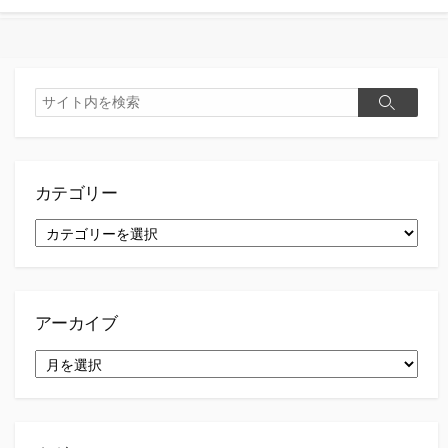
検
検
索
索
カテゴリー
カ
テ
ゴ
リ
ー
アーカイブ
ア
ー
カ
イ
ブ