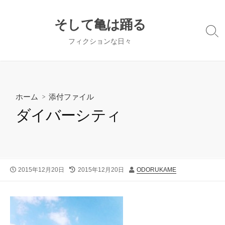
コ
ン
そして亀は踊る
テ
検
フィクションな日々
ン
索
切
ツ
り
へ
替
ス
え
キ
ホーム
> 添付ファイル
ッ
ダイバーシティ
プ
公
最
投
2015年12月20日
2015年12月20日
ODORUKAME
開
終
稿
日
更
者
新
日