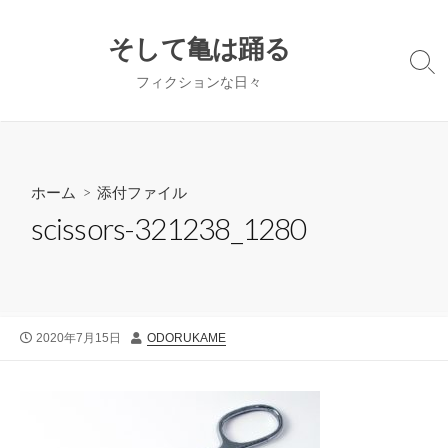
コ
ン
そして亀は踊る
テ
検
フィクションな日々
ン
索
切
ツ
り
へ
替
ス
え
キ
ホーム
> 添付ファイル
ッ
scissors-321238_1280
プ
公
投
2020年7月15日
ODORUKAME
開
稿
日
者