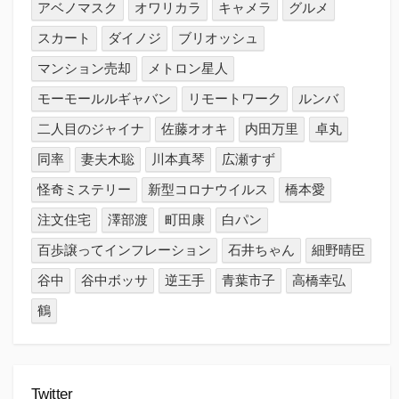
アベノマスク
オワリカラ
キャメラ
グルメ
スカート
ダイノジ
ブリオッシュ
マンション売却
メトロン星人
モーモールルギャバン
リモートワーク
ルンバ
二人目のジャイナ
佐藤オオキ
内田万里
卓丸
同率
妻夫木聡
川本真琴
広瀬すず
怪奇ミステリー
新型コロナウイルス
橋本愛
注文住宅
澤部渡
町田康
白パン
百歩譲ってインフレーション
石井ちゃん
細野晴臣
谷中
谷中ボッサ
逆王手
青葉市子
高橋幸弘
鶴
Twitter