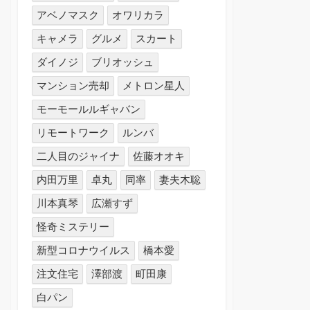
アベノマスク
オワリカラ
キャメラ
グルメ
スカート
ダイノジ
ブリオッシュ
マンション売却
メトロン星人
モーモールルギャバン
リモートワーク
ルンバ
二人目のジャイナ
佐藤オオキ
内田万里
卓丸
同率
妻夫木聡
川本真琴
広瀬すず
怪奇ミステリー
新型コロナウイルス
橋本愛
注文住宅
澤部渡
町田康
白パン