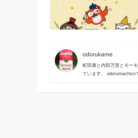
odorukame
町田康と内田万里とモーモールル
ています。 odorumachiz