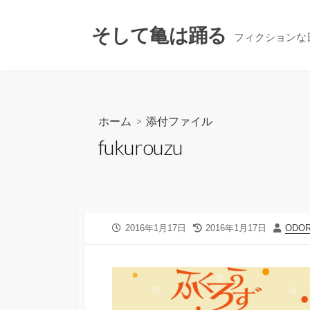
コ
ン
そして亀は踊る
フィクションな
テ
ン
ツ
へ
ス
ホーム
> 添付ファイル
キ
fukurouzu
ッ
プ
公
最
投
2016年1月17日
2016年1月17日
ODO
開
終
稿
日
更
者
新
日