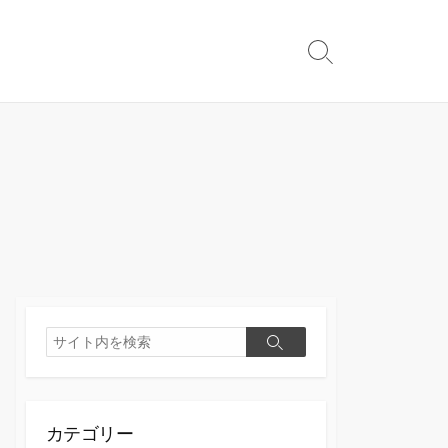
検
索
切
り
替
え
検
検
索
索
カテゴリー