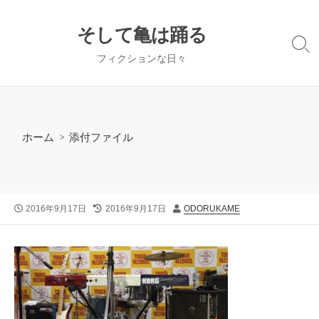
コ
ン
そして亀は踊る
テ
検
フィクションな日々
ン
索
切
ツ
り
へ
替
ス
え
キ
ホーム
> 添付ファイル
ッ
プ
公
最
投
2016年9月17日
2016年9月17日
ODORUKAME
開
終
稿
日
更
者
新
日