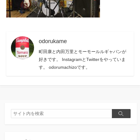
odorukame
町田康と内田万里とモーモールルギャバンが
好きです。 InstagramとTwitterをやっていま
す。 odorumachizoです。
検
検
索
索