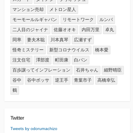
マンション売却
メトロン星人
モーモールルギャバン
リモートワーク
ルンバ
二人目のジャイナ
佐藤オオキ
内田万里
卓丸
同率
妻夫木聡
川本真琴
広瀬すず
怪奇ミステリー
新型コロナウイルス
橋本愛
注文住宅
澤部渡
町田康
白パン
百歩譲ってインフレーション
石井ちゃん
細野晴臣
谷中
谷中ボッサ
逆王手
青葉市子
高橋幸弘
鶴
Twitter
Tweets by odorumachizo