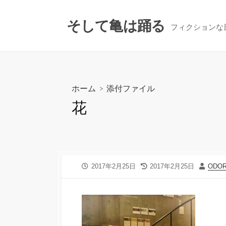
コ
ン
そして亀は踊る
フィクションな
テ
ン
ツ
へ
ス
ホーム
> 添付ファイル
キ
花
ッ
プ
公
最
投
2017年2月25日
2017年2月25日
ODO
開
終
稿
日
更
者
新
日