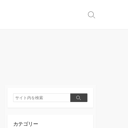
検
索
切
り
替
え
検
検
索
索
カテゴリー