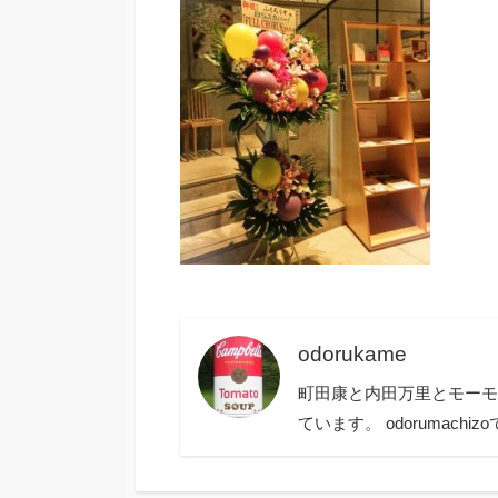
odorukame
町田康と内田万里とモーモールル
ています。 odorumachiz