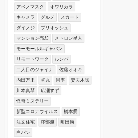
アベノマスク
オワリカラ
キャメラ
グルメ
スカート
ダイノジ
ブリオッシュ
マンション売却
メトロン星人
モーモールルギャバン
リモートワーク
ルンバ
二人目のジャイナ
佐藤オオキ
内田万里
卓丸
同率
妻夫木聡
川本真琴
広瀬すず
怪奇ミステリー
新型コロナウイルス
橋本愛
注文住宅
澤部渡
町田康
白パン