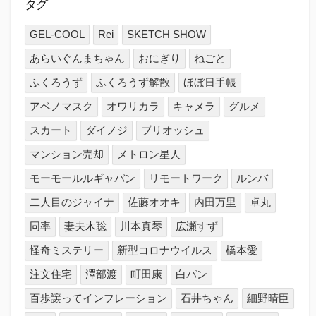
タグ
GEL-COOL
Rei
SKETCH SHOW
あらいぐんまちゃん
おにぎり
ねごと
ふくろうず
ふくろうず解散
ほぼ日手帳
アベノマスク
オワリカラ
キャメラ
グルメ
スカート
ダイノジ
ブリオッシュ
マンション売却
メトロン星人
モーモールルギャバン
リモートワーク
ルンバ
二人目のジャイナ
佐藤オオキ
内田万里
卓丸
同率
妻夫木聡
川本真琴
広瀬すず
怪奇ミステリー
新型コロナウイルス
橋本愛
注文住宅
澤部渡
町田康
白パン
百歩譲ってインフレーション
石井ちゃん
細野晴臣