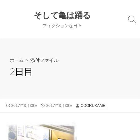
コ
ン
そして亀は踊る
テ
検
フィクションな日々
ン
索
切
ツ
り
へ
替
ス
え
キ
ホーム
> 添付ファイル
ッ
2日目
プ
公
最
投
2017年3月30日
2017年3月30日
ODORUKAME
開
終
稿
日
更
者
新
日