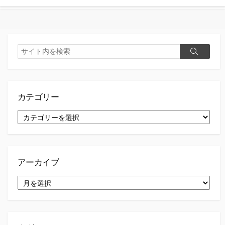
検
検
索
索
カテゴリー
カ
テ
ゴ
リ
ー
アーカイブ
ア
ー
カ
イ
ブ