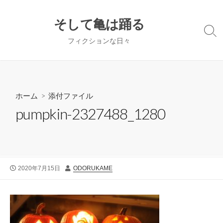
コ
ン
そして亀は踊る
テ
検
フィクションな日々
ン
索
切
ツ
り
へ
替
ス
え
キ
ホーム
> 添付ファイル
ッ
pumpkin-2327488_1280
プ
公
投
2020年7月15日
ODORUKAME
開
稿
日
者