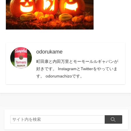
odorukame
町田康と内田万里とモーモールルギャバンが
好きです。 InstagramとTwitterをやっていま
す。 odorumachizoです。
検
検
索
索