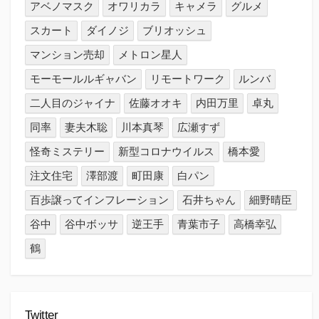
アベノマスク
オワリカラ
キャメラ
グルメ
スカート
ダイノジ
ブリオッシュ
マンション売却
メトロン星人
モーモールルギャバン
リモートワーク
ルンバ
二人目のジャイナ
佐藤オオキ
内田万里
卓丸
同率
妻夫木聡
川本真琴
広瀬すず
怪奇ミステリー
新型コロナウイルス
橋本愛
注文住宅
澤部渡
町田康
白パン
百歩譲ってインフレーション
石井ちゃん
細野晴臣
谷中
谷中ボッサ
逆王手
青葉市子
高橋幸弘
鶴
Twitter