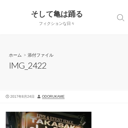
コ
ン
そして亀は踊る
テ
検
フィクションな日々
ン
索
切
ツ
り
へ
替
ス
え
キ
ホーム
> 添付ファイル
ッ
IMG_2422
プ
公
投
2017年8月24日
ODORUKAME
開
稿
日
者