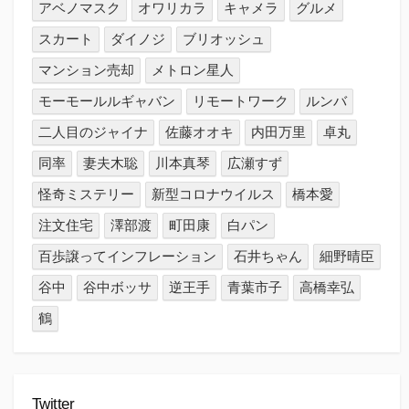
アベノマスク
オワリカラ
キャメラ
グルメ
スカート
ダイノジ
ブリオッシュ
マンション売却
メトロン星人
モーモールルギャバン
リモートワーク
ルンバ
二人目のジャイナ
佐藤オオキ
内田万里
卓丸
同率
妻夫木聡
川本真琴
広瀬すず
怪奇ミステリー
新型コロナウイルス
橋本愛
注文住宅
澤部渡
町田康
白パン
百歩譲ってインフレーション
石井ちゃん
細野晴臣
谷中
谷中ボッサ
逆王手
青葉市子
高橋幸弘
鶴
Twitter