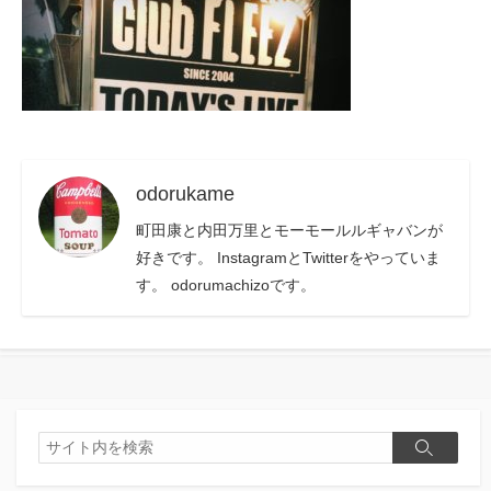
odorukame
町田康と内田万里とモーモールルギャバンが
好きです。 InstagramとTwitterをやっていま
す。 odorumachizoです。
検
検
索
索