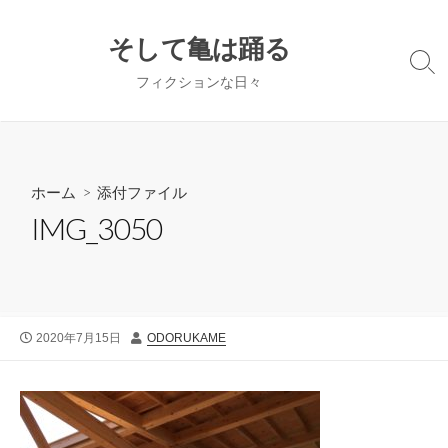
コ
ン
そして亀は踊る
テ
検
フィクションな日々
ン
索
切
ツ
り
へ
替
ス
え
キ
ホーム
> 添付ファイル
ッ
IMG_3050
プ
公
投
2020年7月15日
ODORUKAME
開
稿
日
者