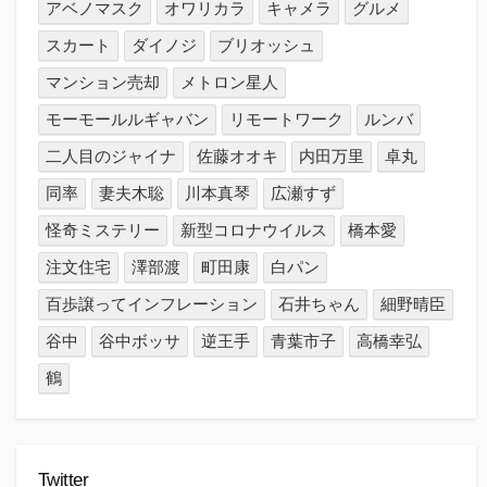
アベノマスク
オワリカラ
キャメラ
グルメ
スカート
ダイノジ
ブリオッシュ
マンション売却
メトロン星人
モーモールルギャバン
リモートワーク
ルンバ
二人目のジャイナ
佐藤オオキ
内田万里
卓丸
同率
妻夫木聡
川本真琴
広瀬すず
怪奇ミステリー
新型コロナウイルス
橋本愛
注文住宅
澤部渡
町田康
白パン
百歩譲ってインフレーション
石井ちゃん
細野晴臣
谷中
谷中ボッサ
逆王手
青葉市子
高橋幸弘
鶴
Twitter