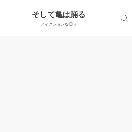
コ
ン
そして亀は踊る
テ
検
フィクションな日々
ン
索
切
ツ
り
へ
替
ス
え
キ
ッ
プ