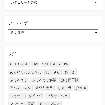
カ
テ
ゴ
リ
ー
アーカイブ
ア
ー
カ
イ
ブ
タグ
GEL-COOL
Rei
SKETCH SHOW
あらいぐんまちゃん
おにぎり
ねごと
ふくろうず
ふくろうず解散
ほぼ日手帳
アベノマスク
オワリカラ
キャメラ
グルメ
スカート
ダイノジ
ブリオッシュ
マンション売却
メトロン星人