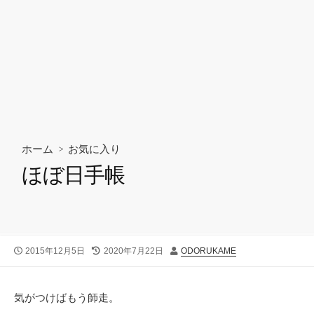
ホーム
>
お気に入り
ほぼ日手帳
公
最
投
2015年12月5日
2020年7月22日
ODORUKAME
開
終
稿
日
更
者
新
気がつけばもう師走。
日