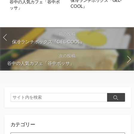
保冷ランチボックス『GEL-
谷中の人気カフェ「谷中ボ
COOL』
ッサ」
前の投稿
保冷ランチボックス『GEL-COOL』
次の投稿
谷中の人気カフェ「谷中ボッサ」
検
検
索
索
カテゴリー