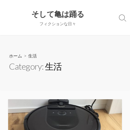
コ
ン
そして亀は踊る
テ
検
フィクションな日々
ン
索
切
ツ
り
へ
替
ス
え
キ
ホーム
> 生活
ッ
Category:
生活
プ