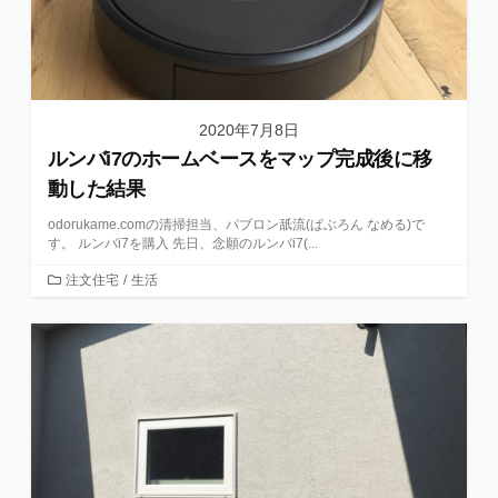
2020年7月8日
ルンバi7のホームベースをマップ完成後に移
動した結果
odorukame.comの清掃担当、パブロン舐流(ぱぶろん なめる)で
す。 ルンバi7を購入 先日、念願のルンバi7(...
カ
注文住宅
/
生活
テ
ゴ
リ
ー