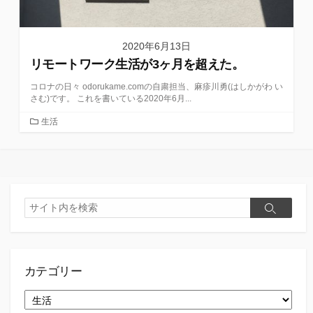
2020年6月13日
リモートワーク生活が3ヶ月を超えた。
コロナの日々 odorukame.comの自粛担当、麻疹川勇(はしかがわ い
さむ)です。 これを書いている2020年6月...
カ
生活
テ
ゴ
リ
ー
検
検
索
索
カテゴリー
カ
テ