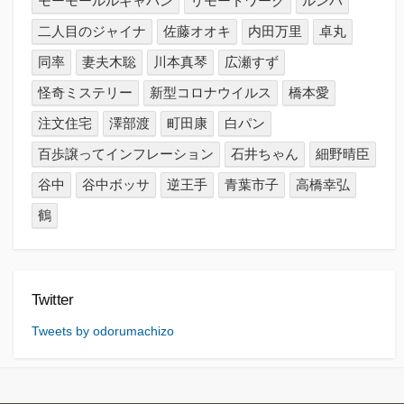
モーモールルギャバン
リモートワーク
ルンバ
二人目のジャイナ
佐藤オオキ
内田万里
卓丸
同率
妻夫木聡
川本真琴
広瀬すず
怪奇ミステリー
新型コロナウイルス
橋本愛
注文住宅
澤部渡
町田康
白パン
百歩譲ってインフレーション
石井ちゃん
細野晴臣
谷中
谷中ボッサ
逆王手
青葉市子
高橋幸弘
鶴
Twitter
Tweets by odorumachizo