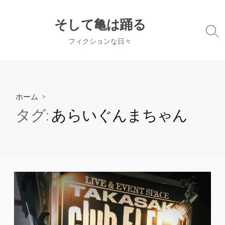
コ
ン
そして亀は踊る
テ
検
フィクションな日々
ン
索
切
ツ
り
へ
替
ス
え
キ
ホーム
>
ッ
タグ:
あらいぐんまちゃん
プ