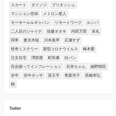
スカート
ダイノジ
ブリオッシュ
マンション売却
メトロン星人
モーモールルギャバン
リモートワーク
ルンバ
二人目のジャイナ
佐藤オオキ
内田万里
卓丸
同率
妻夫木聡
川本真琴
広瀬すず
怪奇ミステリー
新型コロナウイルス
橋本愛
注文住宅
澤部渡
町田康
白パン
百歩譲ってインフレーション
石井ちゃん
細野晴臣
谷中
谷中ボッサ
逆王手
青葉市子
高橋幸弘
鶴
Twitter