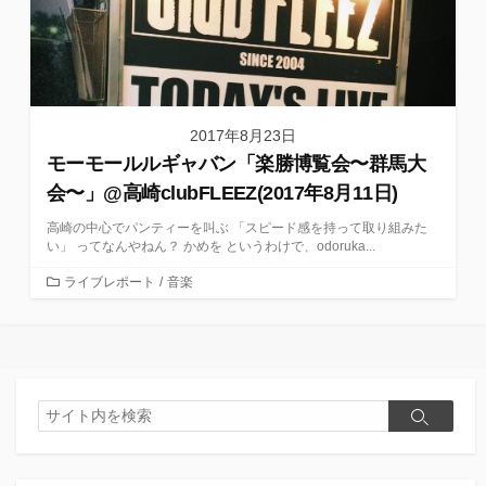
2017年8月23日
モーモールルギャバン「楽勝博覧会〜群馬大
会〜」@高崎clubFLEEZ(2017年8月11日)
高崎の中心でパンティーを叫ぶ 「スピード感を持って取り組みた
い」 ってなんやねん？ かめを というわけで、odoruka...
カ
ライブレポート
/
音楽
テ
ゴ
リ
ー
検
検
索
索