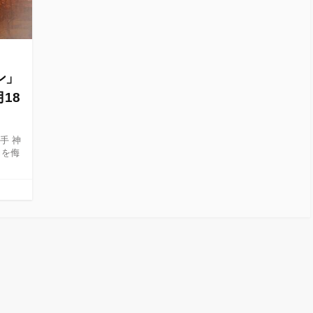
ン」
月18
手 神
力を侮