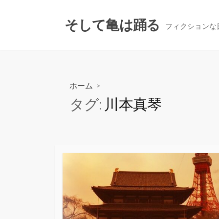
コ
ン
そして亀は踊る
フィクションな
テ
ン
ツ
へ
ス
ホーム
>
キ
タグ:
川本真琴
ッ
プ