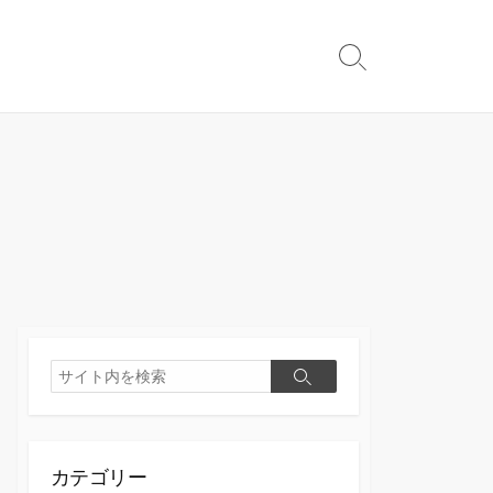
検
索
切
り
替
え
検
検
索
索
カテゴリー