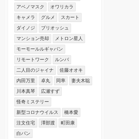
アベノマスク
オワリカラ
キャメラ
グルメ
スカート
ダイノジ
ブリオッシュ
マンション売却
メトロン星人
モーモールルギャバン
リモートワーク
ルンバ
二人目のジャイナ
佐藤オオキ
内田万里
卓丸
同率
妻夫木聡
川本真琴
広瀬すず
怪奇ミステリー
新型コロナウイルス
橋本愛
注文住宅
澤部渡
町田康
白パン