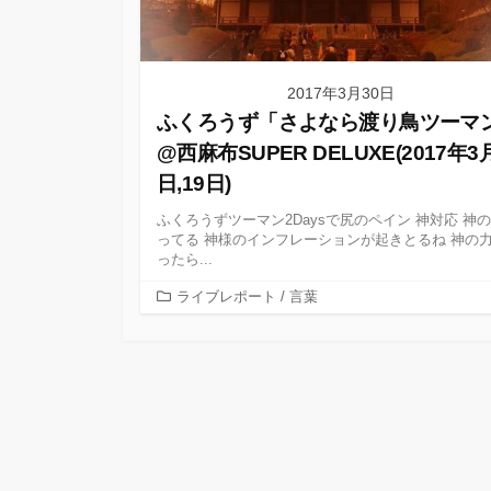
2017年3月30日
ふくろうず「さよなら渡り鳥ツーマ
@西麻布SUPER DELUXE(2017年3
日,19日)
ふくろうずツーマン2Daysで尻のペイン 神対応 神の
ってる 神様のインフレーションが起きとるね 神の
ったら...
カ
ライブレポート
/
言葉
テ
ゴ
リ
ー