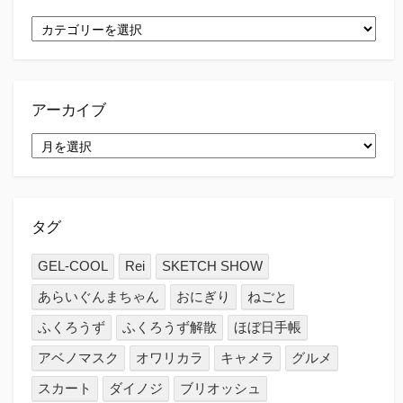
カ
テ
ゴ
リ
ー
アーカイブ
ア
ー
カ
イ
ブ
タグ
GEL-COOL
Rei
SKETCH SHOW
あらいぐんまちゃん
おにぎり
ねごと
ふくろうず
ふくろうず解散
ほぼ日手帳
アベノマスク
オワリカラ
キャメラ
グルメ
スカート
ダイノジ
ブリオッシュ