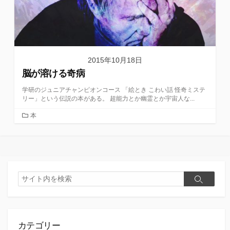
2015年10月18日
脳が溶ける奇病
学研のジュニアチャンピオンコース 「絵とき こわい話 怪奇ミステ
リー」という伝説の本がある。 超能力とか幽霊とか宇宙人な...
カ
本
テ
ゴ
リ
ー
検
検
索
索
カテゴリー