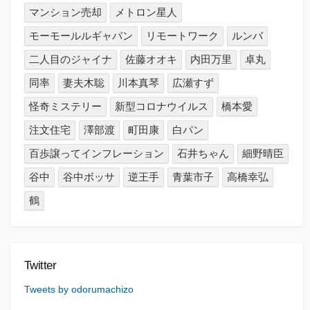
マンション売却
メトロン星人
モーモールルギャバン
リモートワーク
ルンバ
二人目のジャイナ
佐藤オオキ
内田万里
卓丸
同率
妻夫木聡
川本真琴
広瀬すず
怪奇ミステリー
新型コロナウイルス
橋本愛
注文住宅
澤部渡
町田康
白パン
百歩譲ってインフレーション
石井ちゃん
細野晴臣
谷中
谷中ボッサ
逆王手
青葉市子
高橋幸弘
鶴
Twitter
Tweets by odorumachizo