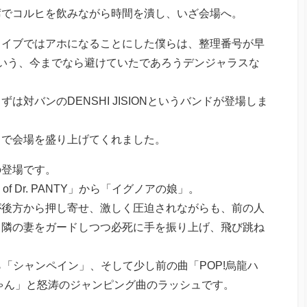
席でコルヒを飲みながら時間を潰し、いざ会場へ。
ライブではアホになることにした僕らは、整理番号が早
いう、今までなら避けていたであろうデンジャラスな
対バンのDENSHI JISIONというバンドが登場しま
ンドで会場を盛り上げてくれました。
の登場です。
of Dr. PANTY」から「イグノアの娘」。
が後方から押し寄せ、激しく圧迫されながらも、前の人
、隣の妻をガードしつつ必死に手を振り上げ、飛び跳ね
NTY」から「シャンペイン」、そして少し前の曲「POP!烏龍ハ
h」「ユキちゃん」と怒涛のジャンピング曲のラッシュです。