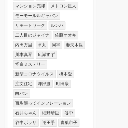
マンション売却
メトロン星人
モーモールルギャバン
リモートワーク
ルンバ
二人目のジャイナ
佐藤オオキ
内田万里
卓丸
同率
妻夫木聡
川本真琴
広瀬すず
怪奇ミステリー
新型コロナウイルス
橋本愛
注文住宅
澤部渡
町田康
白パン
百歩譲ってインフレーション
石井ちゃん
細野晴臣
谷中
谷中ボッサ
逆王手
青葉市子