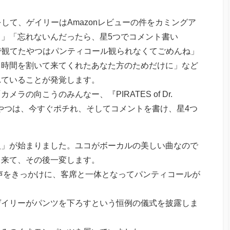
の話をして、ゲイリーはAmazonレビューの件をカミングア
」「忘れないんだったら、星5つでコメント書い
で無料で観てたやつはパンティコール観られなくてごめんね」
、時間を割いて来てくれたあなた方のためだけに」など
れていることが発覚します。
の向こうのみんなー、『PIRATES of Dr.
のやつは、今すぐポチれ、そしてコメントを書け、星4つ
人」が始まりました。ユコがボーカルの美しい曲なので
て来て、その後一変します。
け声をきっかけに、客席と一体となってパンティコールが
ゲイリーがパンツを下ろすという恒例の儀式を披露しま