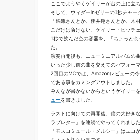
ここでようやくゲイリーが台の上に立ち
そして、ウィダーinゼリーの1秒チャー
「錦織さんとか、櫻井翔さんとか、木村
こだけは負けない。ゲイリー・ビッチェ
1秒で飲んだ空の容器を、「ちょっと余
た。
演奏再開後も、ニューミニアルバムの
いった少し前の曲を交えてのパフォー
2回目のMCでは、Amazonレビュー
である事をカミングアウトしました。
みんなが書かないからというゲイリー
ュー
を書きました。
ラストに向けての再開後、僕の大好きな
ラブレター」を連続でやってくれまし
「モスコミュール・メルシー」はユコ
ちょっと切ない歌です。