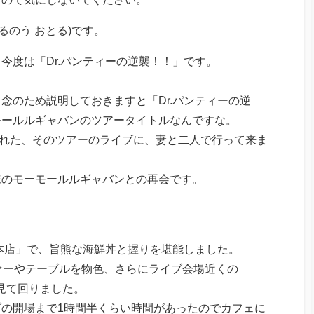
(さるのう おとる)です。
今度は「Dr.パンティーの逆襲！！」です。
念のため説明しておきますと「Dr.パンティーの逆
モールルギャバンのツアータイトルなんですな。
に行われた、そのツアーのライブに、妻と二人で行って来ま
月以来のモーモールルギャバンとの再会です。
本店」で、旨熊な海鮮丼と握りを堪能しました。
ァーやテーブルを物色、さらにライブ会場近くの
を見て回りました。
の開場まで1時間半くらい時間があったのでカフェに