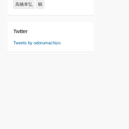
高橋幸弘
鶴
Twitter
Tweets by odorumachizo