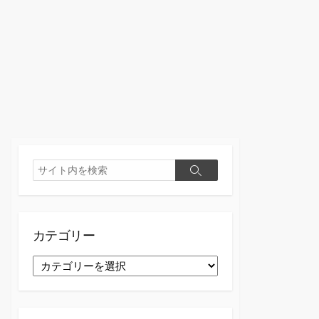
検
検
索
索
カテゴリー
カ
テ
ゴ
リ