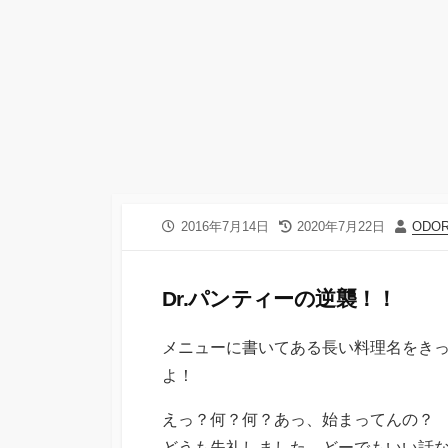
公
最
投
2016年7月14日
2020年7月22日
ODO
開
終
稿
日
更
者
新
Dr.パンティーの逆襲！！
日
メニューに書いてある長い料理名をき
よ！
えっ？何？何？あっ、始まってんの？
どうも失礼しました、どーでもいい話