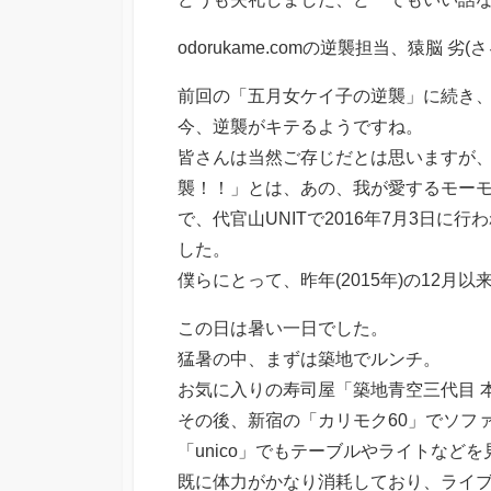
odorukame.comの逆襲担当、猿脳 劣
前回の「五月女ケイ子の逆襲」に続き、
今、逆襲がキテるようですね。
皆さんは当然ご存じだとは思いますが、
襲！！」とは、あの、我が愛するモー
で、代官山UNITで2016年7月3日
した。
僕らにとって、昨年(2015年)の12
この日は暑い一日でした。
猛暑の中、まずは築地でルンチ。
お気に入りの寿司屋「築地青空三代目 
その後、新宿の「カリモク60」でソフ
「unico」でもテーブルやライトなど
既に体力がかなり消耗しており、ライブ