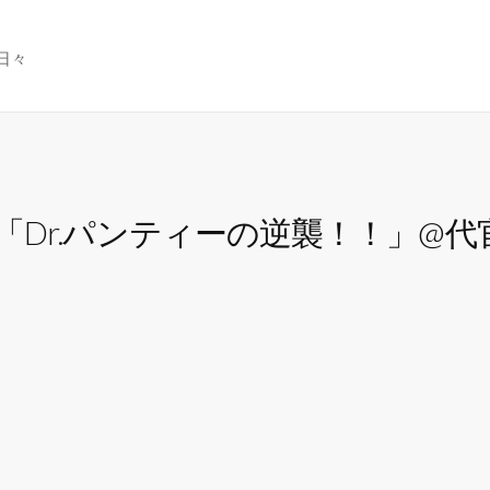
日々
r.パンティーの逆襲！！」@代官山U