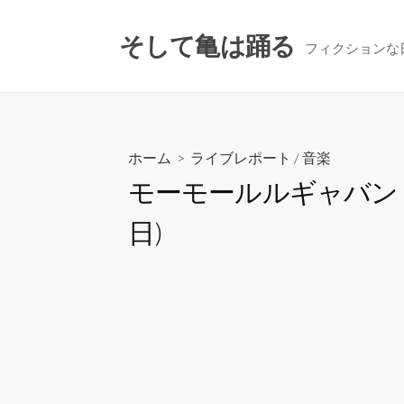
コ
ン
そして亀は踊る
フィクションな
テ
ン
ツ
へ
ス
ホーム
>
ライブレポート
/
音楽
キ
モーモールルギャバン「D
ッ
プ
日)