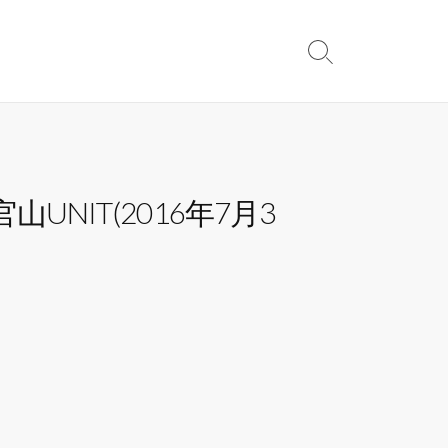
検
索
切
り
替
え
NIT(2016年7月3