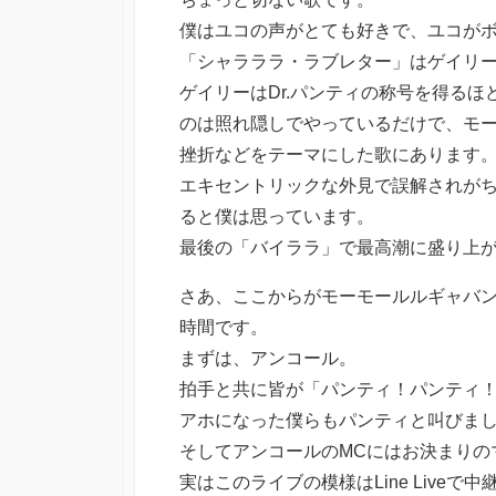
僕はユコの声がとても好きで、ユコが
「シャラララ・ラブレター」はゲイリ
ゲイリーはDr.パンティの称号を得る
のは照れ隠しでやっているだけで、モ
挫折などをテーマにした歌にあります
エキセントリックな外見で誤解されがち
ると僕は思っています。
最後の「バイララ」で最高潮に盛り上
さあ、ここからがモーモールルギャバ
時間です。
まずは、アンコール。
拍手と共に皆が「パンティ！パンティ
アホになった僕らもパンティと叫びま
そしてアンコールのMCにはお決まりの
実はこのライブの模様はLine Liv