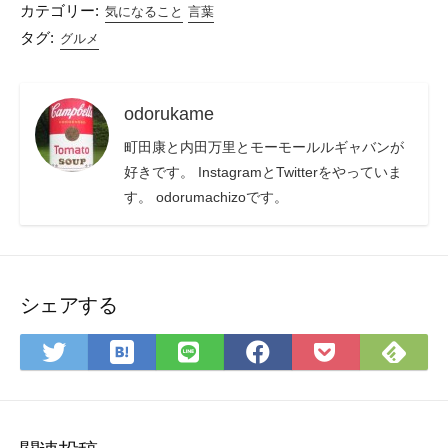
カテゴリー:
気になること
言葉
タグ:
グルメ
odorukame
町田康と内田万里とモーモールルギャバンが
好きです。 InstagramとTwitterをやっていま
す。 odorumachizoです。
シェアする
は
Fee
Twitter
LINE
Facebook
Pocket
て
で
で
で
で
に
な
購
シ
シ
シ
保
ブ
読
ェ
ェ
ェ
存
ッ
ア
ア
ア