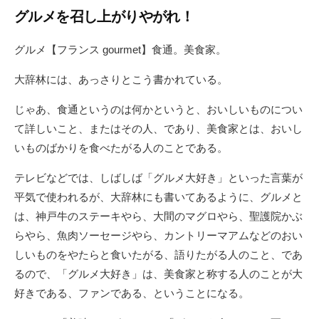
新
グルメを召し上がりやがれ！
日
グルメ【フランス gourmet】食通。美食家。
大辞林には、あっさりとこう書かれている。
じゃあ、食通というのは何かというと、おいしいものについ
て詳しいこと、またはその人、であり、美食家とは、おいし
いものばかりを食べたがる人のことである。
テレビなどでは、しばしば「グルメ大好き」といった言葉が
平気で使われるが、大辞林にも書いてあるように、グルメと
は、神戸牛のステーキやら、大間のマグロやら、聖護院かぶ
らやら、魚肉ソーセージやら、カントリーマアムなどのおい
しいものをやたらと食いたがる、語りたがる人のこと、であ
るので、「グルメ大好き」は、美食家と称する人のことが大
好きである、ファンである、ということになる。