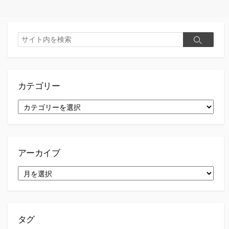
検
検
索
索
カテゴリー
カ
テ
ゴ
リ
ー
アーカイブ
ア
ー
カ
イ
ブ
タグ