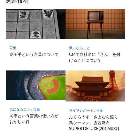
関連投稿
ク
マ
ー
ク
に
保
存
言葉
気になること
逆王手という言葉について
CMで自社名に「さん」を付
けることについて
気になること
/
言葉
ライブレポート
/
言葉
同率という言葉の使い方が
ふくろうず「さよなら渡り
おかしい件
鳥ツーマン」@西麻布
SUPER DELUXE(2017年3月