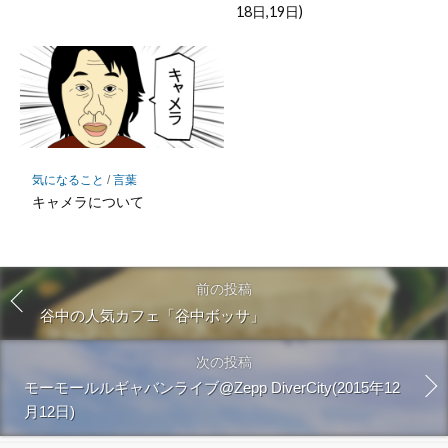
18日,19日)
気になること
/
言葉
キャメラについて
前の投稿
谷中の人気カフェ「谷中ボッサ」
次の投稿
モーモールルギャバンライブ@Zepp DiverCity(2015年12
月12日)