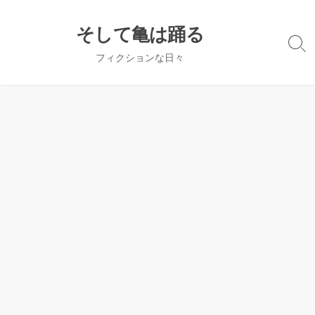
コ
ン
そして亀は踊る
テ
検
フィクションな日々
ン
索
切
ツ
り
へ
替
ス
え
キ
ッ
プ