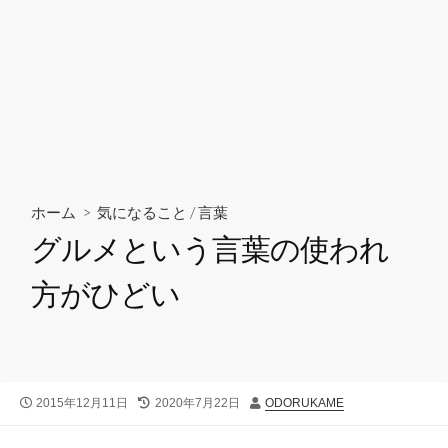
ホーム
>
気になること
/
言葉
グルメという言葉の使われ
方がひどい
公
最
投
2015年12月11日
2020年7月22日
ODORUKAME
開
終
稿
日
更
者