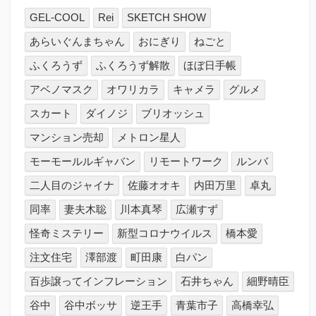
GEL-COOL
Rei
SKETCH SHOW
あらいぐんまちゃん
おにぎり
ねごと
ふくろうず
ふくろうず解散
ほぼ日手帳
アベノマスク
オワリカラ
キャメラ
グルメ
スカート
ダイノジ
ブリオッシュ
マンション売却
メトロン星人
モーモールルギャバン
リモートワーク
ルンバ
二人目のジャイナ
佐藤オオキ
内田万里
卓丸
同率
妻夫木聡
川本真琴
広瀬すず
怪奇ミステリー
新型コロナウイルス
橋本愛
注文住宅
澤部渡
町田康
白パン
百歩譲ってインフレーション
石井ちゃん
細野晴臣
谷中
谷中ボッサ
逆王手
青葉市子
高橋幸弘