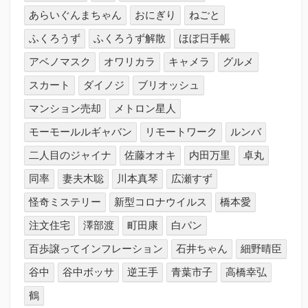
あらいぐんまちゃん
おにぎり
ねごと
ふくろうず
ふくろうず解散
ほぼ日手帳
アベノマスク
オワリカラ
キャメラ
グルメ
スカート
ダイノジ
ブリオッシュ
マンション売却
メトロン星人
モーモールルギャバン
リモートワーク
ルンバ
二人目のジャイナ
佐藤オオキ
内田万里
卓丸
同率
妻夫木聡
川本真琴
広瀬すず
怪奇ミステリー
新型コロナウイルス
橋本愛
注文住宅
澤部渡
町田康
白パン
百歩譲ってインフレーション
石井ちゃん
細野晴臣
谷中
谷中ボッサ
逆王手
青葉市子
高橋幸弘
鶴