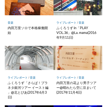
ー
ク
に
保
存
音楽
ライブレポート
/
音楽
内田万里ソロで本格稼働開
ふくろうず in「PLAY
始
VOL.36」@La. mama(2016
年9月11日)
ライブレポート
/
音楽
ライブレポート
/
音楽
ふくろうず「さらば！プラ
内田万里の花より男子ツア
ネタ銀河ツアー イースト編
ー@晴れたら空に豆まいて
」@北とぴあ(2017年6月3
(2017年11月4日)
日)