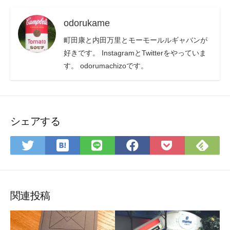
odorukame
町田康と内田万里とモーモールルギャバンが
好きです。 InstagramとTwitterをやっていま
す。 odorumachizoです。
シェアする
は
Fee
Twitter
LINE
Facebook
Pocket
て
で
で
で
で
に
な
購
シ
シ
シ
保
ブ
読
ェ
ェ
ェ
存
ッ
ア
ア
ア
関連投稿
ク
マ