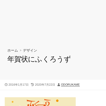
ホーム
>
デザイン
年賀状にふくろうず
公
最
投
2016年1月17日
2020年7月22日
ODORUKAME
開
終
稿
日
更
者
新
日