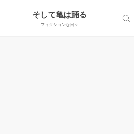
コ
ン
そして亀は踊る
テ
検
フィクションな日々
ン
索
切
ツ
り
へ
替
ス
え
キ
ッ
プ