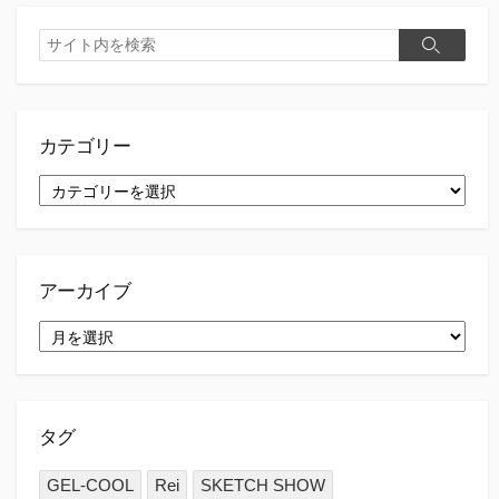
検
検
索
索
カテゴリー
カ
テ
ゴ
リ
ー
アーカイブ
ア
ー
カ
イ
ブ
タグ
GEL-COOL
Rei
SKETCH SHOW