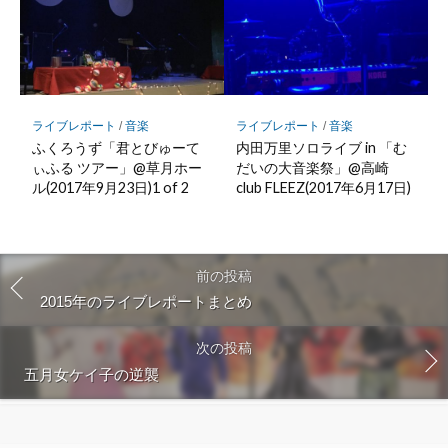
ライブレポート
/
音楽
ライブレポート
/
音楽
ふくろうず「君とびゅーて
内田万里ソロライブ in 「む
ぃふる ツアー」@草月ホー
だいの大音楽祭」@高崎
ル(2017年9月23日)1 of 2
club FLEEZ(2017年6月17日)
前の投稿
2015年のライブレポートまとめ
次の投稿
五月女ケイ子の逆襲