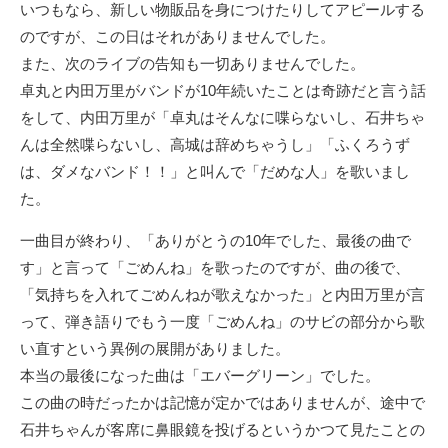
いつもなら、新しい物販品を身につけたりしてアピールする
のですが、この日はそれがありませんでした。
また、次のライブの告知も一切ありませんでした。
卓丸と内田万里がバンドが10年続いたことは奇跡だと言う話
をして、内田万里が「卓丸はそんなに喋らないし、石井ちゃ
んは全然喋らないし、高城は辞めちゃうし」「ふくろうず
は、ダメなバンド！！」と叫んで「だめな人」を歌いまし
た。
一曲目が終わり、「ありがとうの10年でした、最後の曲で
す」と言って「ごめんね」を歌ったのですが、曲の後で、
「気持ちを入れてごめんねが歌えなかった」と内田万里が言
って、弾き語りでもう一度「ごめんね」のサビの部分から歌
い直すという異例の展開がありました。
本当の最後になった曲は「エバーグリーン」でした。
この曲の時だったかは記憶が定かではありませんが、途中で
石井ちゃんが客席に鼻眼鏡を投げるというかつて見たことの