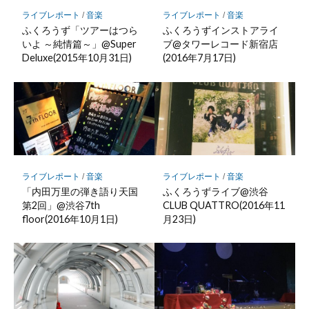
保
存
ライブレポート
/
音楽
ライブレポート
/
音楽
ふくろうず「ツアーはつら
ふくろうずインストアライ
いよ ～純情篇～」@Super
ブ@タワーレコード新宿店
Deluxe(2015年10月31日)
(2016年7月17日)
ライブレポート
/
音楽
ライブレポート
/
音楽
「内田万里の弾き語り天国
ふくろうずライブ@渋谷
第2回」@渋谷7th
CLUB QUATTRO(2016年11
floor(2016年10月1日)
月23日)