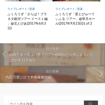
ライブレポート
/
音楽
ライブレポート
/
音楽
ふくろうず「さらば！プラ
ふくろうず「君とびゅーて
ネタ銀河ツアー イースト編
ぃふる ツアー」@草月ホー
」@北とぴあ(2017年6月3
ル(2017年9月23日)1 of 2
日)
前の投稿
内田万里の花より男子ツアー@晴れたら空に豆まいて
(2017年11月4日)
次の投稿
内田万里ソロで本格稼働開始
検