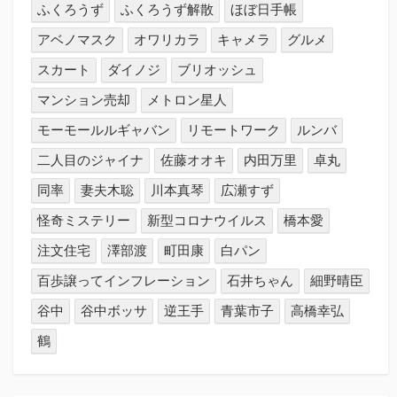
ふくろうず
ふくろうず解散
ほぼ日手帳
アベノマスク
オワリカラ
キャメラ
グルメ
スカート
ダイノジ
ブリオッシュ
マンション売却
メトロン星人
モーモールルギャバン
リモートワーク
ルンバ
二人目のジャイナ
佐藤オオキ
内田万里
卓丸
同率
妻夫木聡
川本真琴
広瀬すず
怪奇ミステリー
新型コロナウイルス
橋本愛
注文住宅
澤部渡
町田康
白パン
百歩譲ってインフレーション
石井ちゃん
細野晴臣
谷中
谷中ボッサ
逆王手
青葉市子
高橋幸弘
鶴