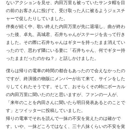
ないアクションを見せ、内田万里も被っていたサンタ帽を目
の前のお客さんに投げて、受け取った人に被るようジェスチ
ャーで促したりしていました。
伴奏が続く中、歌い終えた内田万里が先に退場し、曲が終わ
った後、卓丸、高城君、石井ちゃんがステージを去って行き
ました。その際に石井ちゃんはギターを持ったまま消えてい
ったので、思わず隣にいる妻に「石井ちゃん、何でギター持
ったままだったのかね？」と話しかけました。
僕らは帰りの電車の時間の都合もあったので会えなかったの
ですが、終演後の物販にメンバーが出て来て、サインをした
りしてくれたそうです。そして、おそらくその時にボーカル
の内田万里に聞いたのだと思いますが、ファンの一人が、
「来年のことを内田さんに聞いたら明日発表あるとのことで
す」とツイッターに投稿していました。
帰りの電車でそれを読んで一抹の不安を覚えたのは確かで
す。いや、一抹どころではなく、三十八抹くらいの不安を覚