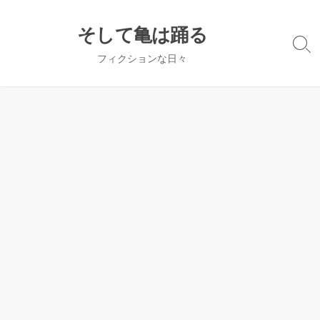
コ
ン
そして亀は踊る
テ
検
フィクションな日々
ン
索
切
ツ
り
へ
替
ス
え
キ
ッ
プ