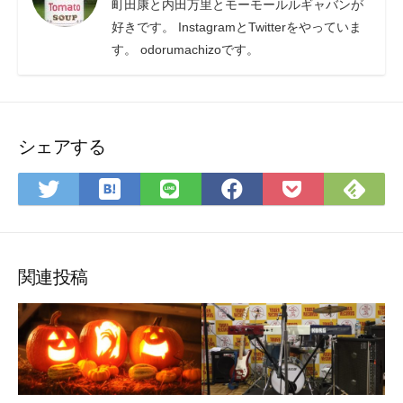
町田康と内田万里とモーモールルギャバンが
好きです。 InstagramとTwitterをやっていま
す。 odorumachizoです。
シェアする
は
Fee
Twitter
LINE
Facebook
Pocket
て
で
で
で
で
に
な
購
シ
シ
シ
保
ブ
読
ェ
ェ
ェ
存
ッ
ア
ア
ア
関連投稿
ク
マ
ー
ク
に