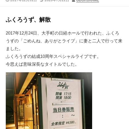
2017年12月31日
2020年7月22日
ODORUKAME
開
終
稿
日
更
者
新
ふくろうず、解散
日
2017年12月24日、大手町の日経ホールで行われた、ふくろ
うずの「ごめんね、ありがとライブ」に妻と二人で行って来
ました。
ふくろうずの結成10周年スペシャルライブです。
今思えば意味深長なタイトルでした。