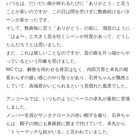
いつもは、だいだい曲が終わるたびに「ありがとう」と言う
ことが多いのですが、この日は間を空けずに数曲続けるパタ
ーンが多かったです。
そして、数曲毎に言う「ありがとう」の前に、溜息のように
「はぁ〜」と大きく息を吐くシーンが何度かあって、どうし
たんだろうとは思いました。
また、これは嬉しいことなのですが、昔の曲を片っ端からや
っているという印象を受けました。
MCでは、解散を伺わせる発言はなく、内田万里と卓丸の相
変わらずの緩い感じのやり取りがあり、石井ちゃんが飄然と
していて、高城君がいじられるという見慣れた風景でした。
アンコールでは、いつものようにベースの卓丸が最初に登場
しました。
メンバー全員がサンタクロースの赤い帽子を被り、石井ちゃ
んは、帽子の他にも鼻眼鏡に髭まで付けていて、卓丸から
「トゥーマッチな奴がいる」と言われていました。